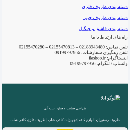
دسته بندی ظروف فلزی
دسته بندی ظروف چینی
دسته بندی قاشق و چنگال
راه های ارتباط با ما
تلفن تماس: 02188943480 – 02155470813 – 02155470280
تلفن رهگیری سفارشات: 09199797956
اینستاگرام: ilashop.ir
واتساپ / تلگرام: 09199797956
طراحی سایت
و
سئو
: بیت آبی
ظروف رستوران | لوازم کافه | تجهیزات کافی شاپ | ظروف فلزی کافی شاپ