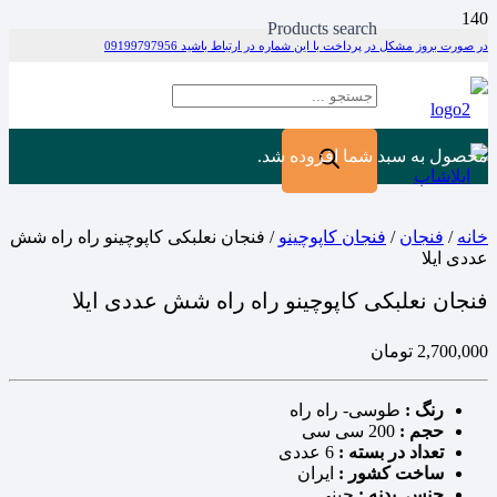
Products search
در صورت بروز مشکل در پرداخت با این شماره در ارتباط باشید 09199797956
محصول
به سبد شما افزوده شد.
خانه
/
فنجان
/
فنجان کاپوچینو
/ فنجان نعلبکی کاپوچینو راه راه شش
عددی ایلا
فنجان نعلبکی کاپوچینو راه راه شش عددی ایلا
2,700,000
تومان
رنگ :
طوسی- راه راه
حجم :
200 سی سی
تعداد در بسته :
6 عددی
ساخت کشور :
ایران
جنس بدنه :
چینی