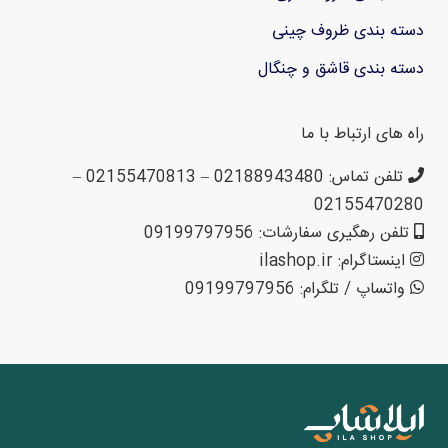
دسته بندی ظروف چینی
دسته بندی قاشق و چنگال
راه های ارتباط با ما
تلفن تماس: 02188943480 – 02155470813 –
02155470280
تلفن رهگیری سفارشات: 09199797956
اینستاگرام: ilashop.ir
واتساپ / تلگرام: 09199797956