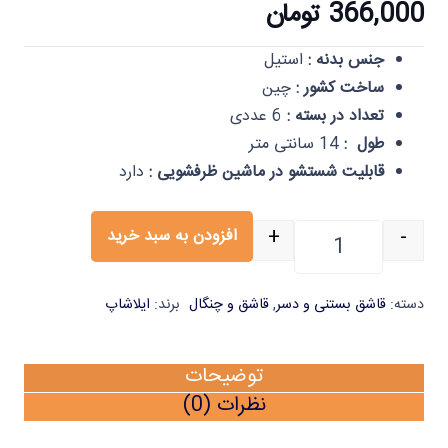
366,000
تومان
جنس بدنه :
استیل
ساخت کشور :
چین
تعداد در بسته :
6 عددی
طول :
14 سانتی متر
قابلیت شستشو در ماشین ظرفشویی :
دارد
+
-
افزودن به سبد خرید
قاشق دسر خوری استیل براق مدل دونا یک دستی ایلا
دسته:
قاشق بستنی و دسر
,
قاشق و چنگال
برند:
ایلاشاپ
توضیحات
نظرات (0)