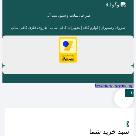
طراحی سایت
و
سئو
: بیت آبی
ظروف رستوران | لوازم کافه | تجهیزات کافی شاپ | ظروف فلزی کافی شاپ
keyboard_arrow_up
0
0
سبد خرید شما