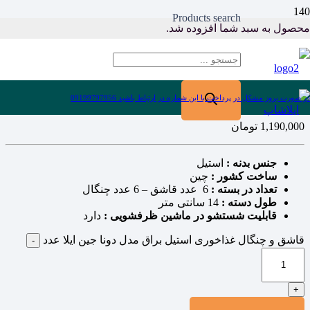
Products search
محصول
به سبد شما افزوده شد.
خانه
/
قاشق و چنگال
/
قاشق غذا خوری
/ قاشق و چنگال غذاخوری
استیل براق مدل دونا جین ایلا
قاشق و چنگال غذاخوری استیل براق مدل دونا جین
ایلا
در صورت بروز مشکل در پرداخت با این شماره در ارتباط باشید 09199797956
1,190,000
تومان
جنس بدنه :
استیل
ساخت کشور :
چین
تعداد در بسته :
6 عدد قاشق – 6 عدد چنگال
طول دسته :
14 سانتی متر
قابلیت شستشو در ماشین ظرفشویی :
دارد
قاشق و چنگال غذاخوری استیل براق مدل دونا جین ایلا عدد
-
+