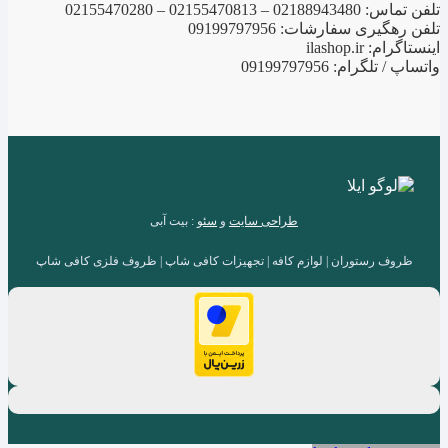
تلفن تماس: 02188943480 – 02155470813 – 02155470280
تلفن رهگیری سفارشات: 09199797956
اینستاگرام: ilashop.ir
واتساپ / تلگرام: 09199797956
طراحی سایت
و
سئو
: بیت آبی
ظروف رستوران | لوازم کافه | تجهیزات کافی شاپ | ظروف فلزی کافی شاپ