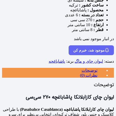
جنس بدنه :
شیشه ای
ساخت کشور :
ترکیه
محصول :
پاشاباغچه
تعداد در بسته :
6 عددی
حجم :
270 سی سی
ارتفاع :
10 سانتی متر
قطر :
8 سانتی متر
در انبار موجود نمی باشد
موجود شد، خبرم کن
دسته:
لیوان چای و ماگ
برند:
پاشاباغچه
توضیحات
نظرات (0)
توضیحات
لیوان چای کازابلانکا پاشاباغچه ۲۷۰ سی‌سی
لیوان چای کازابلانکا پاشاباغچه (Pasabahce Casablanca)
با طراحی
کلاسیک و جنس بلور شفاف ترکیه‌ای، انتخابی بی‌نظیر برای سرو