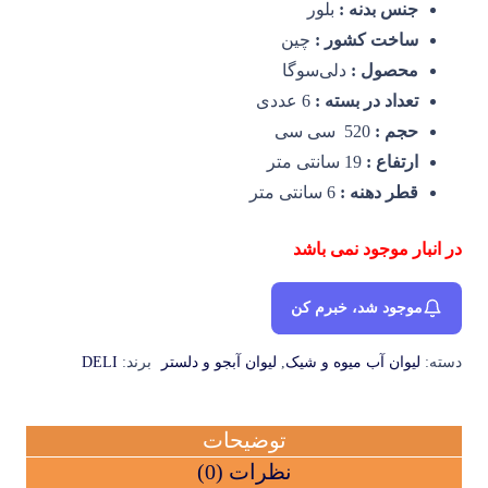
جنس بدنه :
بلور
ساخت کشور :
چین
محصول :
دلی‌سوگا
تعداد در بسته :
6 عددی
حجم :
520 سی سی
ارتفاع :
19 سانتی متر
قطر دهنه :
6 سانتی متر
در انبار موجود نمی باشد
موجود شد، خبرم کن
دسته:
لیوان آب میوه و شیک
,
لیوان آبجو و دلستر
برند:
DELI
توضیحات
نظرات (0)