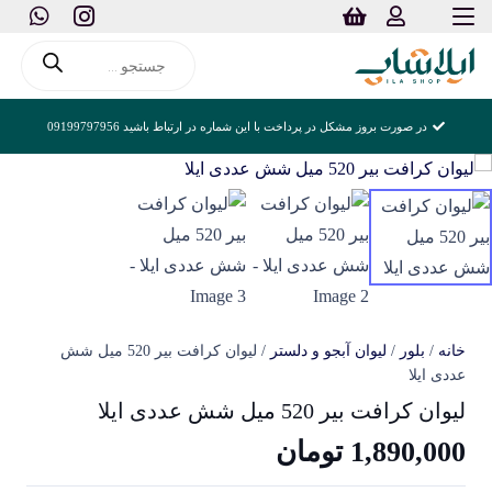
Products
search
در صورت بروز مشکل در پرداخت با این شماره در ارتباط باشید 09199797956
خانه
/
بلور
/
لیوان آبجو و دلستر
/ لیوان کرافت بیر 520 میل شش
عددی ایلا
لیوان کرافت بیر 520 میل شش عددی ایلا
1,890,000
تومان