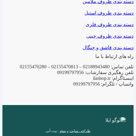
دسته بندی ظروف ملامین
دسته بندی ظروف استیل
دسته بندی ظروف فلزی
دسته بندی ظروف چینی
دسته بندی قاشق و چنگال
راه های ارتباط با ما
تلفن تماس: 02188943480 – 02155470813 – 02155470280
تلفن رهگیری سفارشات: 09199797956
اینستاگرام: ilashop.ir
واتساپ / تلگرام: 09199797956
طراحی سایت
و
سئو
: بیت آبی