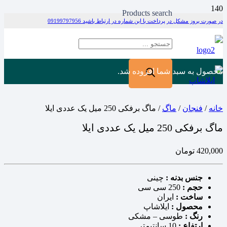
Products search
در صورت بروز مشکل در پرداخت با این شماره در ارتباط باشید 09199797956
محصول
به سبد شما افزوده شد.
خانه
/
فنجان
/
ماگ
/ ماگ برفکی 250 میل یک عددی ایلا
ماگ برفکی 250 میل یک عددی ایلا
420,000
تومان
جنس بدنه :
چینی
حجم :
250 سی سی
ساخت :
ایران
محصول :
ایلاشاپ
رنگ :
طوسی – مشکی
ارتفاع :
10 سانتیمتر