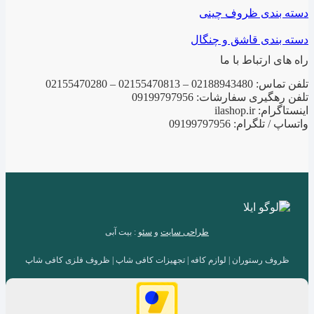
دسته بندی ظروف چینی
دسته بندی قاشق و چنگال
راه های ارتباط با ما
تلفن تماس: 02188943480 – 02155470813 – 02155470280
تلفن رهگیری سفارشات: 09199797956
اینستاگرام: ilashop.ir
واتساپ / تلگرام: 09199797956
طراحی سایت
و
سئو
: بیت آبی
ظروف رستوران | لوازم کافه | تجهیزات کافی شاپ | ظروف فلزی کافی شاپ