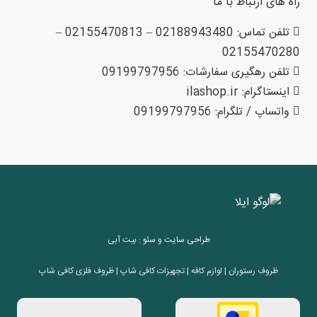
راه های ارتباط با ما
تلفن تماس: 02188943480 – 02155470813 –
02155470280
تلفن رهگیری سفارشات: 09199797956
اینستاگرام: ilashop.ir
واتساپ / تلگرام: 09199797956
طراحی سایت
و
سئو
: بیت آبی
ظروف رستوران | لوازم کافه | تجهیزات کافی شاپ | ظروف فلزی کافی شاپ