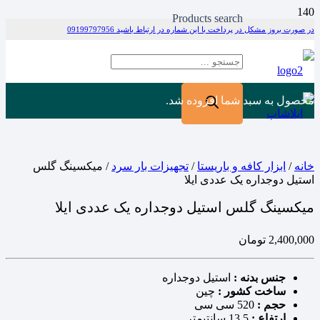
Products search
در صورت بروز مشکل در پرداخت با این شماره در ارتباط باشید 09199797956
محصول
به سبد شما افزوده شد.
خانه
/
ابزار کافه و باریستا
/
تجهیزات بار سرد
/ میکسینگ گلس
استیل دوجداره یک عددی ایلا
میکسینگ گلس استیل دوجداره یک عددی ایلا
2,400,000
تومان
جنس بدنه :
استیل دوجداره
ساخت کشور :
چین
حجم :
520 سی سی
ارتفاع :
13.5 سانتیمتر