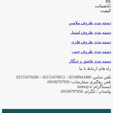
دسته بندی ظروف ملامین
دسته بندی ظروف استیل
دسته بندی ظروف فلزی
دسته بندی ظروف چینی
دسته بندی قاشق و چنگال
راه های ارتباط با ما
تلفن تماس: 02188943480 – 02155470813 – 02155470280
تلفن رهگیری سفارشات: 09199797956
اینستاگرام: ilashop.ir
واتساپ / تلگرام: 09199797956