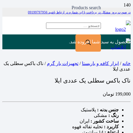
Products search
در صورت بروز مشکل در پرداخت با این شماره در ارتباط باشید 09199797956
محصول
به سبد شما افزوده شد.
خانه
/
ابزار کافه و باریستا
/
تجهیزات بار گرم
/ ناک باکس سطلی یک
عددی ایلا
ناک باکس سطلی یک عددی ایلا
199,000
تومان
جنس بدنه :
پلاستیک
رنگ :
مشکی
ساخت کشور :
ایران
کاربرد :
تخلیه تفاله قهوه
ارتفاع :
14 سانتیمتر