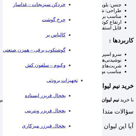
خردکن سبزیجات – غذاساز
جنس: بلور ضخیم و باکیفیت
طراحی: شفاف با بافت برجسته الماسی
مناسب برای نوشیدنی‌های گرم و سرد
چرخ گوشت
ارتفاع کوتاه و خوش‌دست، مناسب نوشیدنی‌های کلاسیک
قابل استفاده در خانه، کافه و رستوران‌های لوکس
کالباس بر
کاربردها :
گوشتکوب برقی – همزن صنعتی
سرو اسپرسو و قهوه‌های غلیظ
نوشیدنی‌های کلاسیک مانند اولد فشن
وکیوم – سلفون کش
شربت‌های خانگی و آبمیوه
مناسب مهمانی‌ها، کافی‌شاپ‌ها و رستوران‌های خاص
تجهیزات برودتی
خرید نیم لیوان اسکاچ
یخچال فریزر ایستاده
با خرید
نیم لیوان اسکاچ
، جلوه‌ای خاص به میز پذیرایی خود ببخشید. 
سؤالات متداول
یخچال فریزر ویترینی
آیا این لیوان برای نوشیدنی‌های گرم مناسب است؟
یخچال فیرزر میزکاری