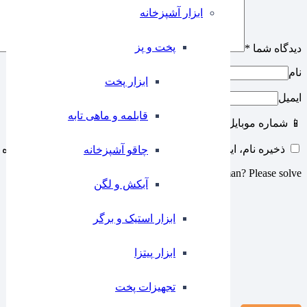
ابزار آشپزخانه
پخت و پز
دیدگاه شما
*
نام
ابزار پخت
ایمیل
قابلمه و ماهی تابه
📱 شماره موبایل
ذخیره نام، ایمیل و وبسایت من در مرورگر برای زمانی که دوباره 
چاقو آشپزخانه
Are you human? Please solve:
آبکش و لگن
ابزار استیک و برگر
ابزار پیتزا
تجهیزات پخت