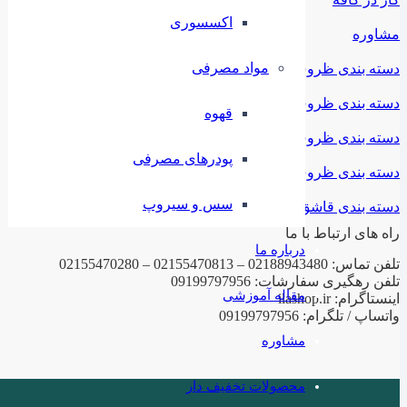
اکسسوری
مشاوره
مواد مصرفی
دسته بندی ظروف ملامین
دسته بندی ظروف استیل
قهوه
دسته بندی ظروف فلزی
پودرهای مصرفی
دسته بندی ظروف چینی
سس و سیروپ
دسته بندی قاشق و چنگال
راه های ارتباط با ما
درباره ما
تلفن تماس: 02188943480 – 02155470813 – 02155470280
تلفن رهگیری سفارشات: 09199797956
مقاله آموزشی
اینستاگرام: ilashop.ir
واتساپ / تلگرام: 09199797956
مشاوره
محصولات تخفیف دار