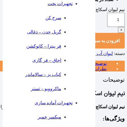
تجهیزات پخت
نیم لیوان اسکاچ 300 میل یک دستی ایلا عدد
-
سرخ کن
+
گریل چدن – ذغالی
افزودن به سبد خرید
فر پیتزا – کانوکشن
دسته:
لیوان آب و نوشابه
برند:
بلینک مکس
⁠اجاق – فر گازی
توضیحات
نظرات (0)
کباب پز – سالاماندر
توضیحات
ماکروویو – تستر
نیم لیوان اسکاچ
تجهیزات آماده سازی
نیم لیوان اسکاچ
با طراحی الماسی و بلور شفاف، انتخابی بی‌نقص برای س
میکسر خمیر
ویژگی‌ها: