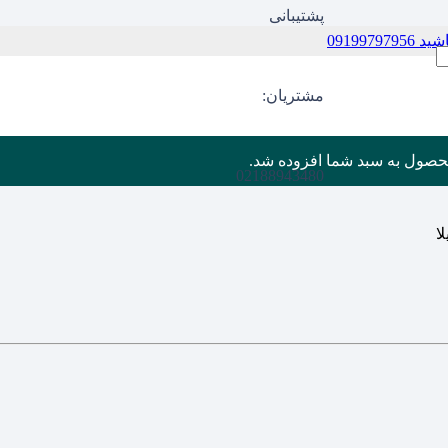
پشتیبانی
09199
مشتریان:
حصول
به سبد شما افزوده شد.
02188943480