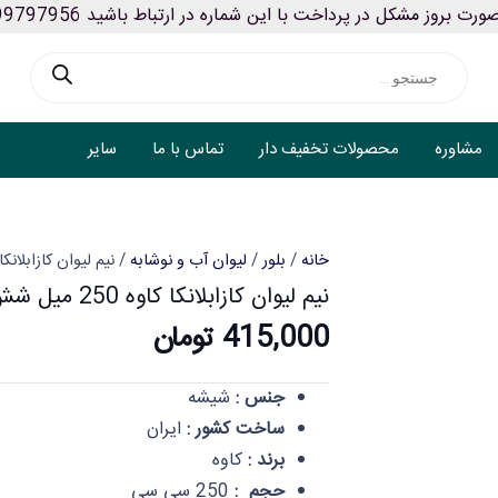
ورت بروز مشکل در پرداخت با این شماره در ارتباط باشید 09199797956
Products
search
مشاوره
محصولات تخفیف دار
تماس با ما
سایر
خانه
/
بلور
/
لیوان آب و نوشابه
/ نیم لیوان کازابلانکا کاوه 250 میل شش
نیم لیوان کازابلانکا کاوه 250 میل شش عددی ایلا
415,000
تومان
جنس :
شیشه
ساخت کشور :
ایران
برند :
کاوه
حجم :
250 سی سی