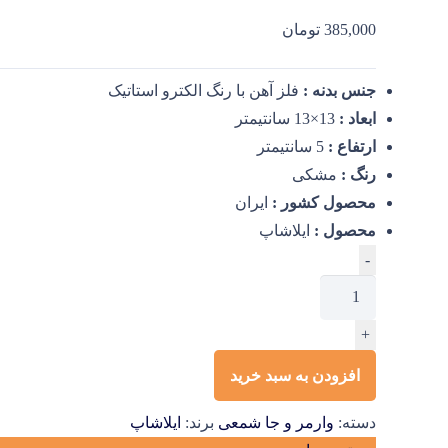
385,000
تومان
جنس بدنه :
فلز آهن با رنگ الکترو استاتیک
ابعاد :
13×13 سانتیمتر
ارتفاع :
5 سانتیمتر
رنگ :
مشکی
محصول کشور :
ایران
محصول :
ایلاشاپ
وارمر
-
قوری
فلزی
+
مربع
کد
افزودن به سبد خرید
F-
دسته:
وارمر و جا شمعی
برند:
ایلاشاپ
1196