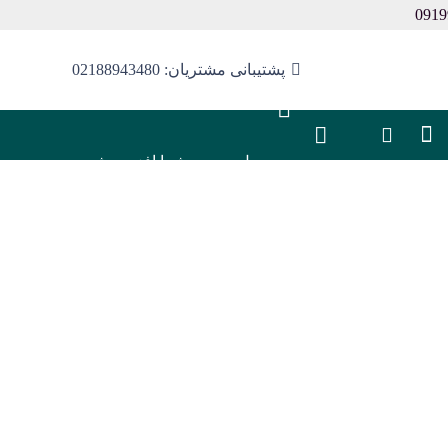
پشتیبانی مشتریان: 02188943480
محصول
به سبد شما افزوده شد.