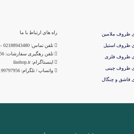
راه های ارتباط با ما
ی ظروف ملامین
ی ظروف استیل
تلفن تماس: 02188943480 – 02155470813 – 02155470280
تلفن رهگیری سفارشات: 09199797956
ی ظروف فلزی
اینستاگرام: ilashop.ir
ی ظروف چینی
واتساپ / تلگرام: 09199797956
ی قاشق و چنگال