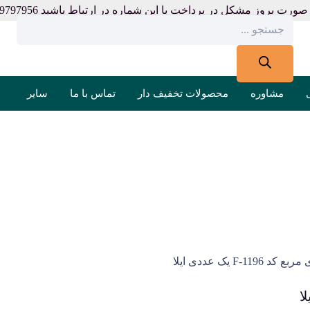
صورت بروز مشکل در پرداخت با این شماره در ارتباط باشید 09199797956
Products
search
مشاوره
محصولات تخفیف دار
تماس با ما
سایر
F- یک عددی ایلا