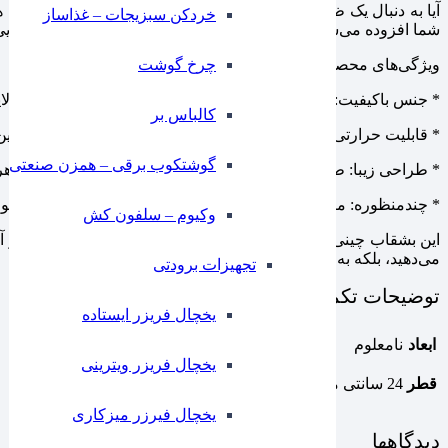
آیا به دنبال یک ظرف زیبا و کاربردی برای سرو غذاهای خوشمزه‌تان ه
خردکن سبزیجات – غذاساز
شما افزوده می‌شود، بلکه با قابلیت استفاده در فر و مایکروفر، کارایی ب
ویژگی‌های محصول:
چرخ گوشت
* جنس باکیفیت: ساخته شده از چینی مرغوب که دوام و استحکام بالای
کالباس بر
* قابلیت حرارتی: مناسب برای استفاده در فر و مایکروفر، به شما این
گوشتکوب برقی – همزن صنعتی
* طراحی زیبا: طراحی مدرن و جذاب این بشقاب، جلوه‌ای خاص به هر 
* چندمنظوره: مناسب برای سرو انواع پاستا، سالاد و دیگر غذاهای مور
وکیوم – سلفون کش
این بشقاب چینی با ترکیب زیبایی و کارایی، انتخابی مناسب برای هر 
می‌دهید، بلکه به جذابیت محیط خود نیز می‌افزایید.
تجهیزات برودتی
توضیحات تکمیلی
یخچال فریزر ایستاده
ابعاد
نامعلوم
یخچال فریزر ویترینی
قطر
24 سانتی متر, 27 سانتی متر, 21 سانتی متر
یخچال فیرزر میزکاری
دیدگاهها