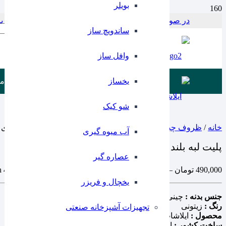
بویلر
در صورت بروز مشکل در پرداخت با این شماره در ارتباط باشید 797956
Products search
ساندویچ ساز
وافل ساز
یخساز
م
شو کیک
خانه
/
ظروف چینی
/
بشقاب
/ پلیت لبه بلند corewill زیتونی یک عددی ایلا
آب میوه گیری
پلیت لبه بلند corewill زیتونی یک عددی ایلا
عصاره گیر
490,000
تومان
–
380,000
تومان
Price range: 380,000 تومان through 490,000 تومان
یخچال و فریزر
جنس بدنه :
چینی
رنگ :
زیتونی
تجهیزات آشپزخانه صنعتی
محصول :
ایلاشاپ
ساخت کشور :
ایران