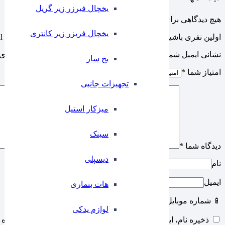
یخچال فیرزر زیر گریل
هیچ دیدگاهی برای این محصول نوشته نشده است.
یخچال فریزر زیر کانتری
اولین نفری باشید که دیدگاهی را ارسال می کنید برای “پلیت لبه بلند corewill زیتونی یک عددی ایلا”
نشانی ایمیل شما منتشر نخواهد شد.
بخش‌های موردنیاز علامت‌گذاری 
⁠یخ ساز
امتیاز شما
*
تجهیزات جانبی
میزکار استیل
سینک
دیدگاه شما
*
دیسپلی
نام
ایمیل
هات بنماری
📱 شماره موبایل
لوازم یدکی
ذخیره نام، ایمیل و وبسایت من در مرورگر برای زمانی که دوباره 