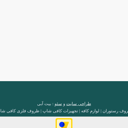
طراحی سایت
و
سئو
: بیت آبی
وف رستوران | لوازم کافه | تجهیزات کافی شاپ | ظروف فلزی کافی شا