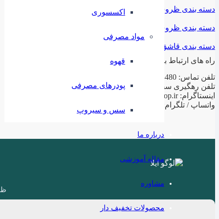
دسته بندی ظروف فلزی
اکسسوری
دسته بندی ظروف چینی
مواد مصرفی
دسته بندی قاشق و چنگال
راه های ارتباط با ما
قهوه
تلفن تماس: 02188943480 – 02155470813 – 02155470280
پودرهای مصرفی
تلفن رهگیری سفارشات: 09199797956
اینستاگرام: ilashop.ir
واتساپ / تلگرام: 09199797956
سس و سیروپ
درباره ما
مقاله آموزشی
مشاوره
ظر
محصولات تخفیف دار