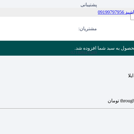
پشتیبانی
09199
مشتریان:
حصول
به سبد شما افزوده شد.
02188943480