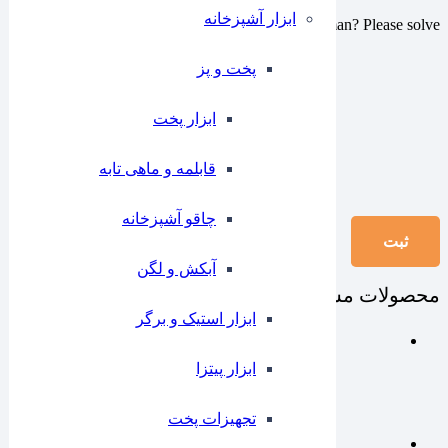
ابزار آشپزخانه
Are you human? Please solve:
پخت و پز
ابزار پخت
قابلمه و ماهی تابه
چاقو آشپزخانه
آبکش و لگن
محصولات مشابه
ابزار استیک و برگر
ابزار پیتزا
تجهیزات پخت