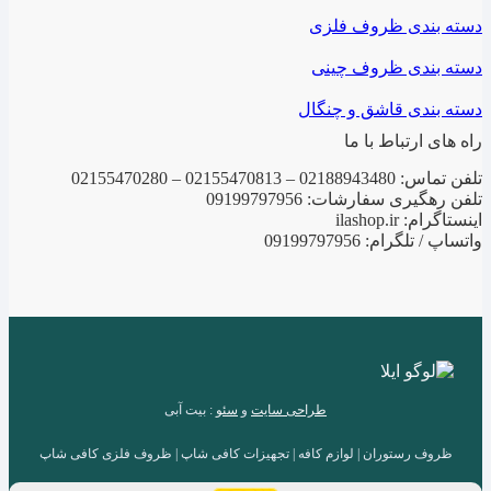
دسته بندی ظروف فلزی
دسته بندی ظروف چینی
دسته بندی قاشق و چنگال
راه های ارتباط با ما
تلفن تماس: 02188943480 – 02155470813 – 02155470280
تلفن رهگیری سفارشات: 09199797956
اینستاگرام: ilashop.ir
واتساپ / تلگرام: 09199797956
طراحی سایت
و
سئو
: بیت آبی
ظروف رستوران | لوازم کافه | تجهیزات کافی شاپ | ظروف فلزی کافی شاپ