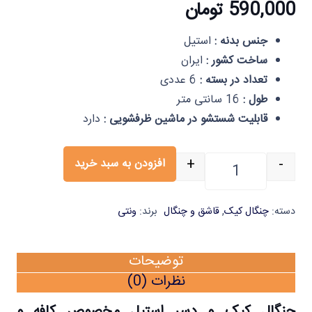
590,000
تومان
جنس بدنه :
استیل
ساخت کشور :
ایران
تعداد در بسته :
6 عددی
طول :
16 سانتی متر
قابلیت شستشو در ماشین ظرفشویی :
دارد
+
-
افزودن به سبد خرید
چنگال کیک و دسر استیل براق شیکاگو شش عددی ایل
دسته:
چنگال کیک
,
قاشق و چنگال
برند:
ونتی
توضیحات
نظرات (0)
چنگال کیک و دسر استیل مخصوص کافه و