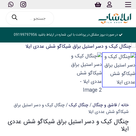
Products
search
در صورت بروز مشکل در پرداخت با این شماره در ارتباط باشید 09199797956
خانه
/
قاشق و چنگال
/
چنگال کیک
/ چنگال کیک و دسر استیل براق
شیکاگو شش عددی ایلا
چنگال کیک و دسر استیل براق شیکاگو شش عددی
ایلا