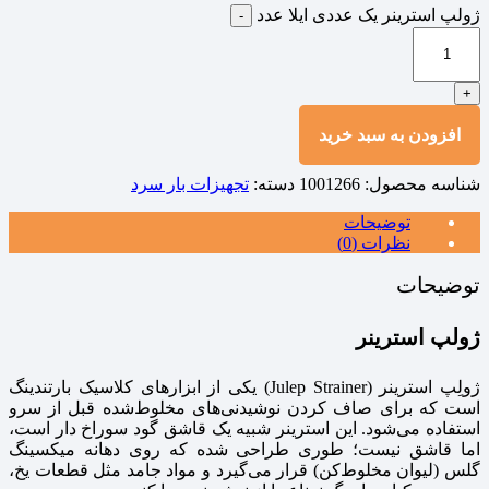
ژولپ استرینر یک عددی ایلا عدد
-
+
افزودن به سبد خرید
شناسه محصول:
1001266
دسته:
تجهیزات بار سرد
توضیحات
نظرات (0)
توضیحات
ژولپ استرینر
ژولِپ استرینر (Julep Strainer) یکی از ابزارهای کلاسیک بارتندینگ
است که برای صاف کردن نوشیدنی‌های مخلوط‌شده قبل از سرو
استفاده می‌شود. این استرینر شبیه یک قاشق گود سوراخ‌ دار است،
اما قاشق نیست؛ طوری طراحی شده که روی دهانه میکسینگ
گلس (لیوان مخلوط‌کن) قرار می‌گیرد و مواد جامد مثل قطعات یخ،