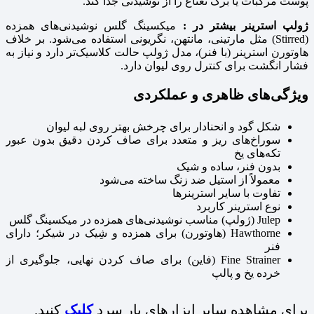
پوست مرکبات یا برگ نعناع را از نوشیدنی جدا کند.
ژولپ استرینر بیشتر در :
میکسینگ گلس نوشیدنی‌های همزده
(Stirred) مثل مارتینی، مانتهن، نگریونی استفاده می‌شود. بر خلاف
هاوتورن استرینر (با فنر)، مدل ژولپ حالت کلاسیک‌تر دارد و نیاز به
فشار انگشت برای کنترل روی لیوان دارد.
ویژگی‌های ظاهری و عملکردی
شکل گود و انحنادار برای چرخش بهتر روی لبه لیوان
سوراخ‌های ریز و متعدد برای صاف کردن دقیق بدون عبور
تکه‌های یخ
بدون فنر، ساده و شیک
معمولاً از استیل ضد زنگ ساخته می‌شود
تفاوت با سایر استرینرها
نوع استرینر کاربرد
Julep (ژولپ) مناسب نوشیدنی‌های همزده در میکسینگ گلس
Hawthorne (هاوتورن) برای همزده و شِیک در شیکر؛ دارای
فنر
Fine Strainer (فاین) برای صاف کردن نهایی، جلوگیری از
خرده یخ و پالپ
برای مشاهده سایر ابزارهای بار سرد
کلیک
کنید.