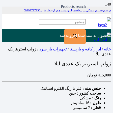
Products search
در صورت بروز مشکل در پرداخت با این شماره در ارتباط باشید 09199797956
محصول
به سبد شما افزوده شد.
خانه
/
ابزار کافه و باریستا
/
تجهیزات بار سرد
/ ژولپ استرینر یک
عددی ایلا
ژولپ استرینر یک عددی ایلا
415,000
تومان
جنس بدنه :
فلز با رنگ الکترو استاتیک
ساخت کشور :
جین
رنگ :
مشکی
طول :
16 سانتیمتر
قطر :
7 سانتیمتر