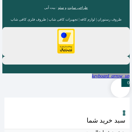
طراحی سایت
و
سئو
: بیت آبی
ظروف رستوران | لوازم کافه | تجهیزات کافی شاپ | ظروف فلزی کافی شاپ
keyboard_arrow_up
0
0
سبد خرید شما