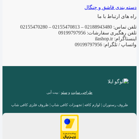
دسته بندی قاشق و چنگال
راه های ارتباط با ما
تلفن تماس: 02188943480 – 02155470813 – 02155470280
تلفن رهگیری سفارشات: 09199797956
اینستاگرام: ilashop.ir
واتساپ / تلگرام: 09199797956
طراحی سایت
و
سئو
: بیت آبی
ظروف رستوران | لوازم کافه | تجهیزات کافی شاپ | ظروف فلزی کافی شاپ