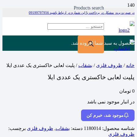
Products search
در صورت بروز مشکل در پرداخت با این شماره در ارتباط باشید 09199797956
محصول
به سبد شما افزوده شد.
خانه
/
ظروف فلزی
/
بشقاب
/ پلیت لعابی خاکستری یک عددی ایلا
پلیت لعابی خاکستری یک عددی ایلا
0
تومان
در انبار موجود نمی باشد
موجود شد، خبرم کن
شناسه محصول:
1180014
دسته:
بشقاب
,
ظروف فلزی
برچسب:
ظروف فلزی