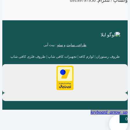
واتساپ / تلگرام: 09199797956
طراحی سایت
و
سئو
: بیت آبی
ظروف رستوران | لوازم کافه | تجهیزات کافی شاپ | ظروف فلزی کافی شاپ
keyboard_arrow_up
0