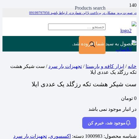
Products search
در صورت بروز مشکل در پرداخت با این شماره در ارتباط باشید 09199797956
محصول
به سبد شما افزوده شد.
خانه
/
ابزار کافه و باریستا
/
تجهیزات بار سرد
/ ست شیکر هشت
تکه رزگلد یک عددی ایلا
ست شیکر هشت تکه رزگلد یک عددی ایلا
0
تومان
در انبار موجود نمی باشد
موجود شد، خبرم کن
شناسه محصول:
1000983
دسته:
اکسسوری
,
تجهیزات بار سرد