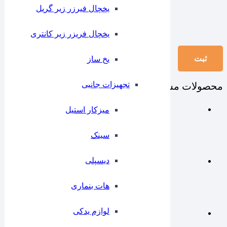
یخچال فیرزر زیر گریل
یخچال فریزر زیر کانتری
⁠یخ ساز
تجهیزات جانبی
محصولات مشابه
میزکار استیل
سینک
دیسپلی
هات بنماری
لوازم یدکی