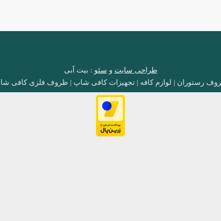
طراحی سایت
و
سئو
: بیت آبی
وف رستوران | لوازم کافه | تجهیزات کافی شاپ | ظروف فلزی کافی شا