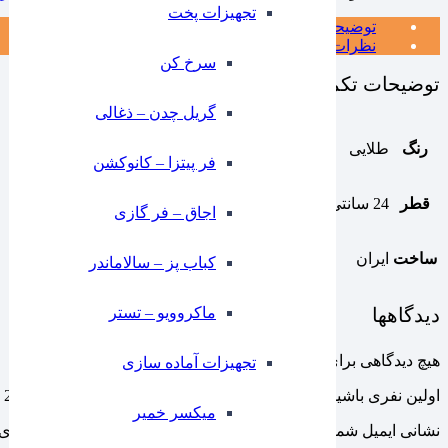
تجهیزات پخت
توضیحات تکمیلی
نظرات (0)
سرخ کن
توضیحات تکمیلی
گریل چدن – ذغالی
رنگ
طلایی
فر پیتزا – کانوکشن
قطر
24 سانتی متر
⁠اجاق – فر گازی
ساخت
ایران
کباب پز – سالاماندر
ماکروویو – تستر
دیدگاهها
هیچ دیدگاهی برای این محصول نوشته نشده است.
تجهیزات آماده سازی
اولین نفری باشید که دیدگاهی را ارسال می کنید برای “پلیت تخت 24 گلد یک عددی ایلا”
میکسر خمیر
نشانی ایمیل شما منتشر نخواهد شد.
بخش‌های موردنیاز علامت‌گذاری 