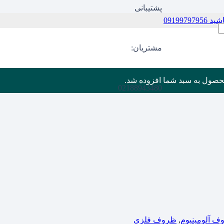
پشتیبانی
09199
مشتریان:
حصول
به سبد شما افزوده شد.
02188943480
ف آلومینیوم
,
ظروف فلزی