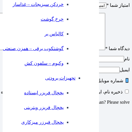
خردکن سبزیجات – غذاساز
امتیاز شما
*
چرخ گوشت
کالباس بر
گوشتکوب برقی – همزن صنعتی
دیدگاه شما
*
نام
وکیوم – سلفون کش
ایمیل
تجهیزات برودتی
شماره موبایل
ذخیره نام، ایمیل و وبسایت من در مرورگر برای زمانی که دوباره 
یخچال فریزر ایستاده
Are you human? Please solve:
یخچال فریزر ویترینی
یخچال فیرزر میزکاری