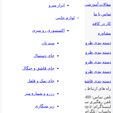
مقالات آموزشی
ابزار سرو
تماس با ما
لوازم جانبی
کار در کافه
اکسسوری رو میزی
مشاوره
دسته بندی ظروف ملامین
سبد نان
دسته بندی ظروف استیل
جای دستمال
دسته بندی ظروف فلزی
جای قاشق و چنگال
دسته بندی ظروف چینی
جای نمک و فلفل
دسته بندی قاشق و چنگال
راه های ارتباط با ما
رزرو و شماره میز
تلفن تماس: 02188943480 – 02155470813 – 02155470280
تلفن رهگیری سفارشات: 09199797956
زیر سیگاری
اینستاگرام: ilashop.ir
واتساپ / تلگرام: 09199797956