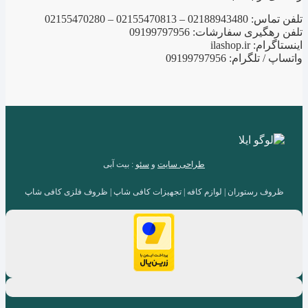
تلفن تماس: 02188943480 – 02155470813 – 02155470280
تلفن رهگیری سفارشات: 09199797956
اینستاگرام: ilashop.ir
واتساپ / تلگرام: 09199797956
طراحی سایت
و
سئو
: بیت آبی
ظروف رستوران | لوازم کافه | تجهیزات کافی شاپ | ظروف فلزی کافی شاپ