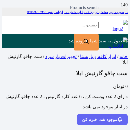
Products search
در صورت بروز مشکل در پرداخت با این شماره در ارتباط باشید 09199797956
محصول
به سبد شما افزوده شد.
خانه
/
ابزار کافه و باریستا
/
تجهیزات بار سرد
/ ست چاقو گارنیش
ایلا
ست چاقو گارنیش ایلا
0
تومان
دارای 2 عدد پوست کن ، 6 عدد کارد گارنیش ، 2 عدد چاقو گارنیش
در انبار موجود نمی باشد
موجود شد، خبرم کن