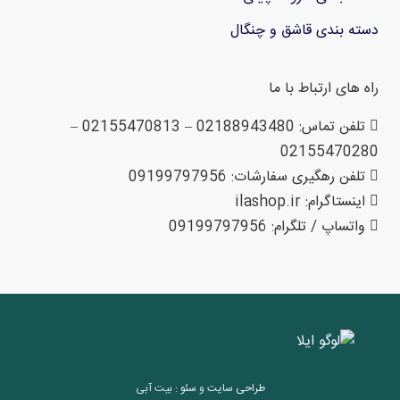
دسته بندی قاشق و چنگال
راه های ارتباط با ما
تلفن تماس: 02188943480 – 02155470813 –
02155470280
تلفن رهگیری سفارشات: 09199797956
اینستاگرام: ilashop.ir
واتساپ / تلگرام: 09199797956
طراحی سایت
و
سئو
: بیت آبی