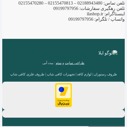
تلفن تماس: 02188943480 – 02155470813 – 02155470280
تلفن رهگیری سفارشات: 09199797956
اینستاگرام: ilashop.ir
واتساپ / تلگرام: 09199797956
طراحی سایت
و
سئو
: بیت آبی
ظروف رستوران | لوازم کافه | تجهیزات کافی شاپ | ظروف فلزی کافی شاپ