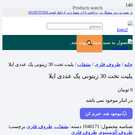
Products search
در صورت بروز مشکل در پرداخت با این شماره در ارتباط باشید 09199797956
محصول
به سبد شما افزوده شد.
خانه
/
ظروف فلزی
/
بشقاب
/ پلیت تخت 30 زیتونی یک عددی ایلا
پلیت تخت 30 زیتونی یک عددی ایلا
0
تومان
در انبار موجود نمی باشد
موجود شد، خبرم کن
شناسه محصول:
1040171
دسته:
بشقاب
,
ظروف فلزی
برچسب:
ظروف آلومینیوم
,
ظروف فلزی